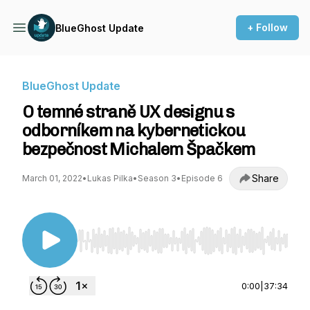
+ Follow
BlueGhost Update
BlueGhost Update
O temné straně UX designu s
odborníkem na kybernetickou
bezpečnost Michalem Špačkem
Share
March 01, 2022
•
Lukas Pilka
•
Season 3
•
Episode 6
Use Left/Right to seek, Home/End to jump to st
0:00
|
37:34